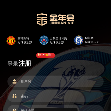
送
18
元
注册
登录